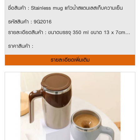
ชื่อสินค้า : Stainless mug แก้วน้ำสแตนเลสเก็บความเย็น
รหัสสินค้า : 9G2016
รายละเอียดสินค้า : ขนาดบรรจุ 350 ml ขนาด 13 x 7cm ใช้วัสดุสเเตนเลส 304 (Food Grade) สองชั้นอย่างดี สามารถเก็บร้อน-เย็น นานถึง 10-14 ชั่วโมง ดีไซน์มินิมอล ถือจับได้ง่าย เหมาะกับเมนูกาแฟยามเช้า ถือจับได้ไม่ร้อนหรือเย็นมือ สะอาด ปลอดภัย ไร้สารตกค้าง
ราคาสินค้า :
รายละเอียดเพิ่มเติม