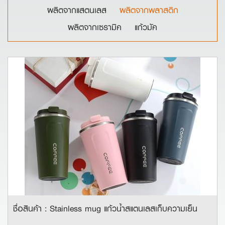
ผลิตจากแสตนเลส
ผลิตจากพลาสติก
ผลิตจากเซรามิิค
แก้วมัค
ชื่อสินค้า : Stainless mug แก้วน้ำสแตนเลสเก็บความเย็น