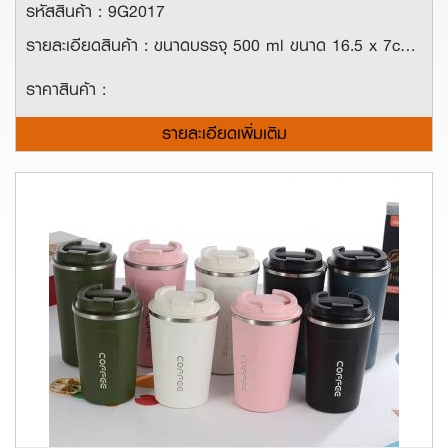
รหัสสินค้า : 9G2017
รายละเอียดสินค้า : ขนาดบรรจุ 500 ml ขนาด 16.5 x 7cm ใช้วัสดุสเเตนเลส 304 (Food Grade) สองชั้นอย่างดี สามารถเก็บร้อน-เย็น นานถึง 10-14 ชั่วโมง ดีไซน์มินิมอล ถือจับได้ง่าย เหมาะกับเมนูกาแฟยามเช้า ถือจับได้ไม่ร้อนหรือเย็นมือ สะอาด ปลอดภัย ไร้สารตกค้าง
ราคาสินค้า :
รายละเอียดเพิ่มเติม