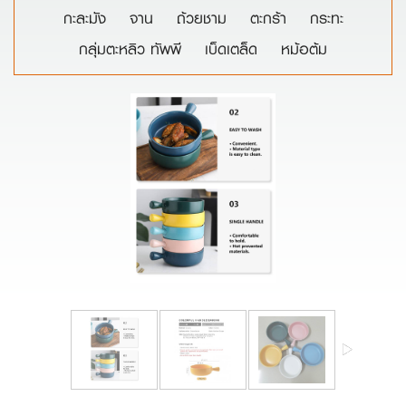
กะละมัง
จาน
ถ้วยชาม
ตะกร้า
กระทะ
กลุ่มตะหลิว ทัพพี
เบ็ดเตล็ด
หม้อต้ม